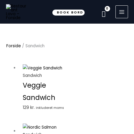
Gå
til
BOOK BORD
indholdet
Forside
/ Sandwich
Sandwich
Veggie
Sandwich
129
kr.
inkluderet moms