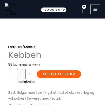
Gå
til
BOOK BORD
indholdet
Kebbeh
antal
Forretter/Snacks
Kebbeh
98
kr.
inkluderet moms
-
+
TILFØJ TIL KURV
Beskrivelse
2 stk. Bulgur med fyld (Krydret hakket oksekød, løg og
valnødder) Serveres med tzatziki.