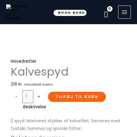
Gå
til
BOOK BORD
indholdet
Kalvespyd
antal
Hovedretter
Kalvespyd
218
kr.
inkluderet moms
-
+
TILFØJ TIL KURV
Beskrivelse
2 spyd. Marineret stykker af kalvefilet. Serveres med
tzatziki, hummus og sprøde fritter.